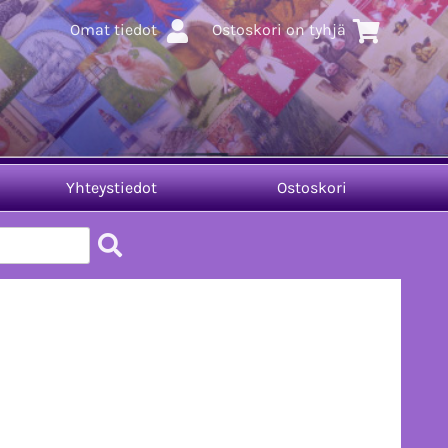
Omat tiedot
Ostoskori on tyhjä
Yhteystiedot
Ostoskori