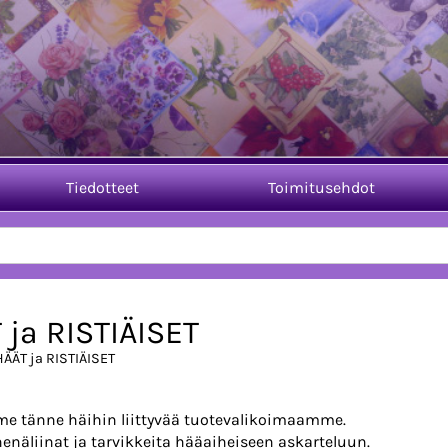
Tiedotteet
Toimitusehdot
 ja RISTIÄISET
HÄÄT ja RISTIÄISET
e tänne häihin liittyvää tuotevalikoimaamme.
 nenäliinat ja tarvikkeita hääaiheiseen askarteluun.