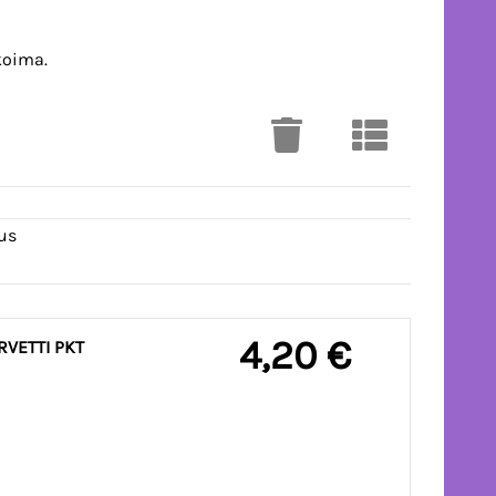
koima.
us
4,20 €
VETTI PKT