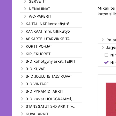
SERVETIT
Mikäli te
NENÄLIINAT
katso sil
WC-PAPERIT
KAITALIINAT kertakäyttö
KANKAAT mm. tilkkutyö
ASKARTELUTARVIKKEITA
Raja
KORTTIPOHJAT
Järje
KIRJEKUORET
Ni
3-D kohotyyny arkit, TEIPIT
Ni
3-D KUVAT
3- D JOULU & TALVIKUVAT
3-D VINTAGE
3-D PYRAMIDI ARKIT
3-D kuvat HOLOGRAMMi, kimalle ym.
STANSSATUT 3-D ARKIT `valmiiksi leikatut
KUVA- ARKIT