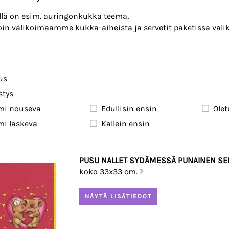
illä on esim. auringonkukka teema,
loin valikoimaamme kukka-aiheista ja servetit paketissa vali
us
stys
mi nouseva
Edullisin ensin
Olet
mi laskeva
Kallein ensin
PUSU NALLET SYDÄMESSÄ PUNAINEN SER
koko 33x33 cm.