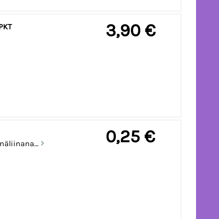
3,90 €
PKT
0,25 €
äliinana...