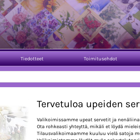
Tiedotteet
Toimitusehdot
Tervetuloa upeiden se
Valikoimissamme upeat servetit ja nenäliinat
Ota rohkeasti yhteyttä, mikäli et löydä mieleis
Tilausvalikoimaamme kuuluu vielä satoja mu