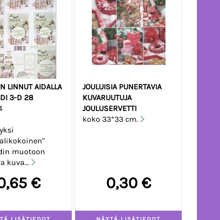
N LINNUT AIDALLA
JOULUISIA PUNERTAVIA
DI 3-D 28
KUVARUUTUJA
4
JOULUSERVETTI
koko 33*33 cm.
 yksi
alikokoinen"
din muotoon
a kuva...
0,65 €
0,30 €