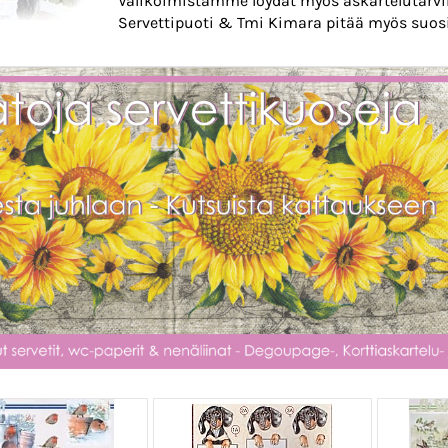
Valikoimistamme löydät myös askartelutarvikk
Servettipuoti & Tmi Kimara pitää myös suosi