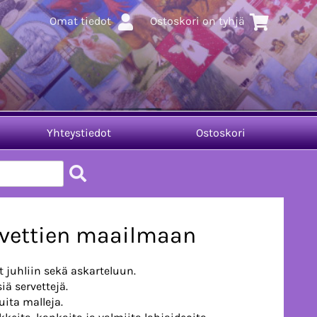
Omat tiedot
Ostoskori on tyhjä
Yhteystiedot
Ostoskori
rvettien maailmaan
 juhliin sekä askarteluun.
iä servettejä.
ita malleja.