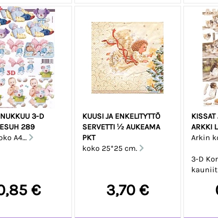
 NUKKUU 3-D
KUUSI JA ENKELITYTTÖ
KISSAT 
LESUH 289
SERVETTI ½ AUKEAMA
ARKKI 
oko A4...
PKT
Arkin k
koko 25*25 cm.
3-D Kor
kauniit
0,85 €
3,70 €