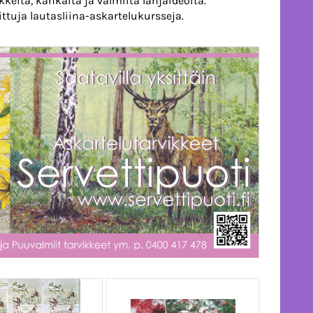
eita, kankaita ja valmiita lahjaideoita.
ttuja lautasliina-askartelukursseja.