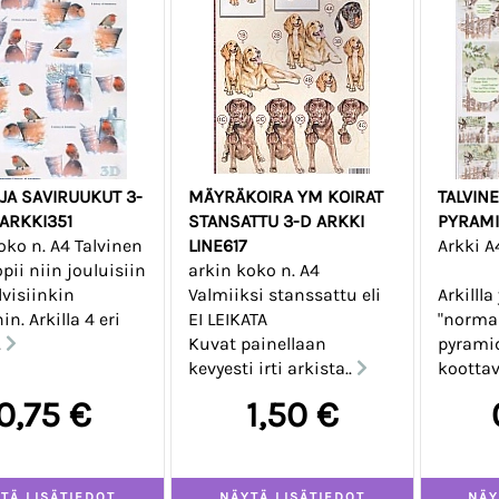
 JA SAVIRUUKUT 3-
MÄYRÄKOIRA YM KOIRAT
TALVINE
 ARKKI351
STANSATTU 3-D ARKKI
PYRAMI
oko n. A4 Talvinen
LINE617
Arkki A
opii niin jouluisiin
arkin koko n. A4
lvisiinkin
Valmiiksi stanssattu eli
Arkillla
in. Arkilla 4 eri
EI LEIKATA
"norma
.
Kuvat painellaan
pyrami
kevyesti irti arkista..
koottav
0,75 €
1,50 €