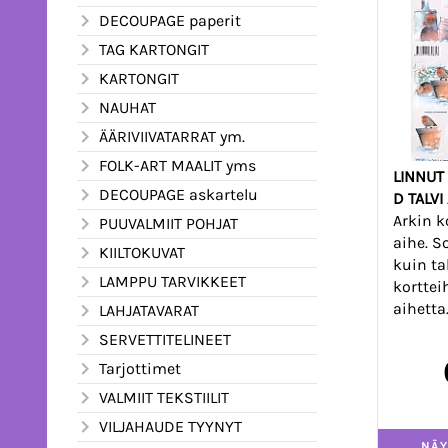
DECOUPAGE paperit
TAG KARTONGIT
KARTONGIT
NAUHAT
ÄÄRIVIIVATARRAT ym.
FOLK-ART MAALIT yms
LINNUT
DECOUPAGE askartelu
D TALVI
Arkin k
PUUVALMIIT POHJAT
aihe. S
KIILTOKUVAT
kuin ta
LAMPPU TARVIKKEET
kortteih
aihetta
LAHJATAVARAT
SERVETTITELINEET
Tarjottimet
VALMIIT TEKSTIILIT
VILJAHAUDE TYYNYT