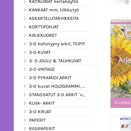
KAITALIINAT kertakäyttö
KANKAAT mm. tilkkutyö
ASKARTELUTARVIKKEITA
KORTTIPOHJAT
KIRJEKUORET
3-D kohotyyny arkit, TEIPIT
3-D KUVAT
3- D JOULU & TALVIKUVAT
3-D VINTAGE
3-D PYRAMIDI ARKIT
3-D kuvat HOLOGRAMMi, kimalle ym.
STANSSATUT 3-D ARKIT `valmiiksi leikatut
KUVA- ARKIT
3-D KIRJAT
PAPERIT
RIISIPAPERIT