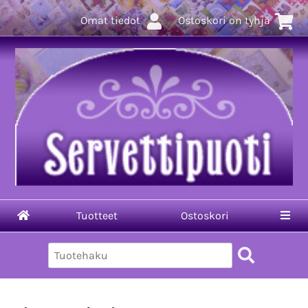
Omat tiedot
Ostoskori on tyhjä
Tuotteet
Ostoskori