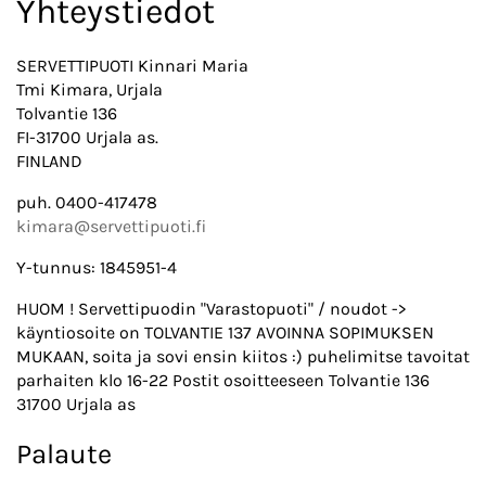
Yhteystiedot
SERVETTIPUOTI Kinnari Maria
Tmi Kimara, Urjala
Tolvantie 136
FI-31700 Urjala as.
FINLAND
puh. 0400-417478
kimara@servettipuoti.fi
Y-tunnus: 1845951-4
HUOM ! Servettipuodin "Varastopuoti" / noudot ->
käyntiosoite on TOLVANTIE 137 AVOINNA SOPIMUKSEN
MUKAAN, soita ja sovi ensin kiitos :) puhelimitse tavoitat
parhaiten klo 16-22 Postit osoitteeseen Tolvantie 136
31700 Urjala as
Palaute