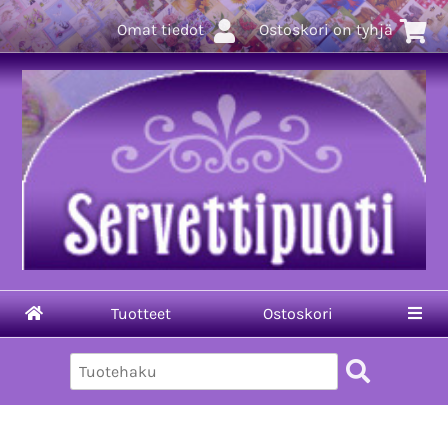
Omat tiedot
Ostoskori on tyhjä
Tuotteet
Ostoskori