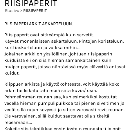
RIISIPAPERIT
Etusivu
> RIISIPAPERIT
RIISIPAPERI ARKIT ASKARTELUUN.
Riisipaperit ovat sitkeämpiä kuin servetit.
Käyvät monenlaiseen askarteluun. Pintojen koristeluun,
korttiaskarteluun ja vaikka mihin...
Jokainen arkki on yksilöllinen, johtuen riisipaperin
kuiduista eli on siis hieman samankaltainen kuin
mulperipaperit, joissa nähtävissä myös elävyyttä antavat
kuidut.
Riippuen arkista ja käyttökohteesta, voit käyttää koko
arkin tai leikata tahi repiä siitä kuvia/ osia.
Pehmeämmän reunan saa, kun esimerkiksi kostutat
vedellä hieman pumpulipuikkoa tai pienen siveltimen ja
vedät sillä rajan kevyesti ja sitten varovasti revit reunan.
Ole varovainen, sillä kuidut saattavat olla sitkeitä
repeämään....
Kokeile siis tekniikkaa ensin jostain reunasta ;) ja opit