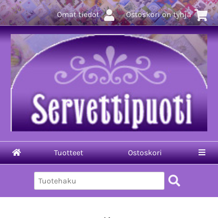
Omat tiedot
Ostoskori on tyhjä
Tuotteet
Ostoskori