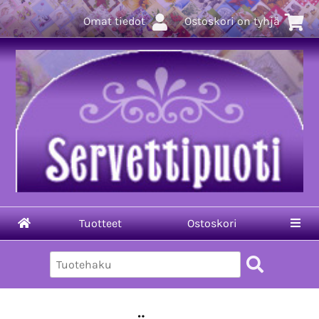
Omat tiedot
Ostoskori on tyhjä
Tuotteet
Ostoskori