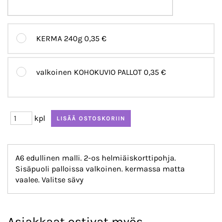
KERMA 240g
0,35 €
valkoinen KOHOKUVIO PALLOT
0,35 €
kpl
A6 edullinen malli. 2-os helmiäiskorttipohja.
Sisäpuoli palloissa valkoinen. kermassa matta
vaalee. Valitse sävy
Asiakkaat ostivat myös