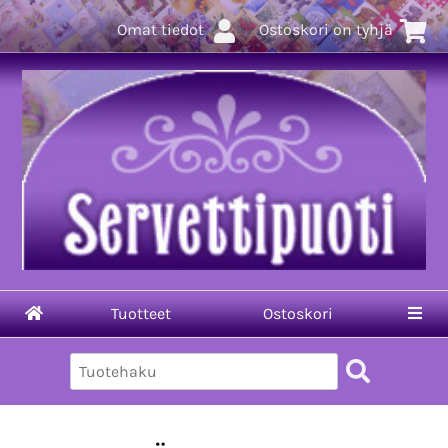
Omat tiedot
Ostoskori on tyhjä
Tuotteet
Ostoskori