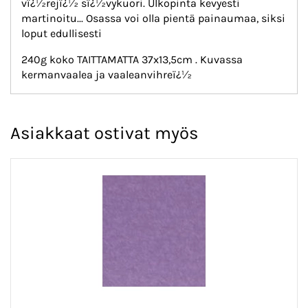
vï¿½rejï¿½ sï¿½vykuori. Ulkopinta kevyesti
martinoitu... Osassa voi olla pientä painaumaa, siksi
loput edullisesti
240g koko TAITTAMATTA 37x13,5cm . Kuvassa
kermanvaalea ja vaaleanvihreï¿½
Asiakkaat ostivat myös