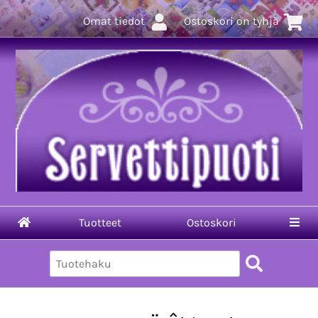
Omat tiedot
Ostoskori on tyhjä
Tuotteet
Ostoskori