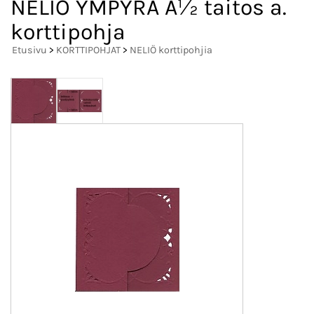
NELIO YMPYRÄ Â½ taitos a.
korttipohja
Etusivu
>
KORTTIPOHJAT
>
NELIÖ korttipohjia