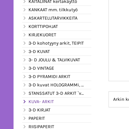
KAITALIINAT kertakäyttö
KANKAAT mm. tilkkutyö
ASKARTELUTARVIKKEITA
KORTTIPOHJAT
KIRJEKUORET
3-D kohotyyny arkit, TEIPIT
3-D KUVAT
3- D JOULU & TALVIKUVAT
3-D VINTAGE
3-D PYRAMIDI ARKIT
3-D kuvat HOLOGRAMMi, kimalle ym.
STANSSATUT 3-D ARKIT `valmiiksi leikatut
Arkin k
KUVA- ARKIT
3-D KIRJAT
PAPERIT
RIISIPAPERIT