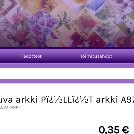
Tiedotteet
Toimitusehdot
uva arkki Pï¿½LLï¿½T arkki A9
KUVA- ARKIT
0,35 €