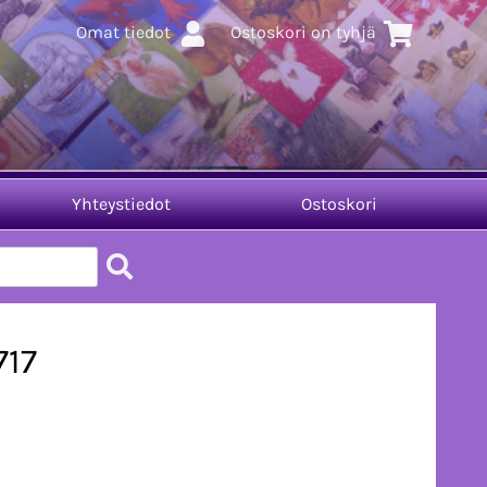
Omat tiedot
Ostoskori on tyhjä
Yhteystiedot
Ostoskori
717