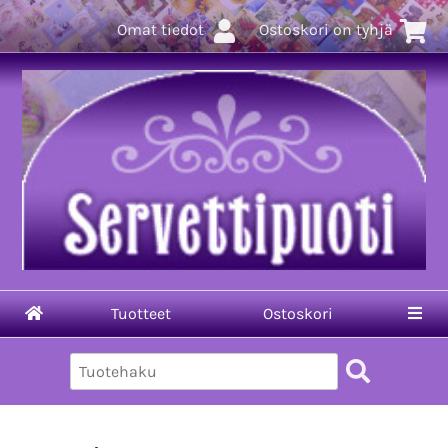
Omat tiedot
Ostoskori on tyhjä
Tuotteet
Ostoskori