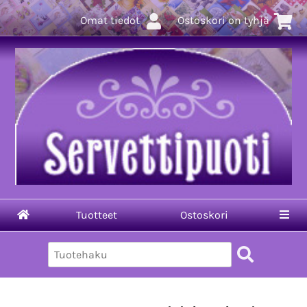
Omat tiedot
Ostoskori on tyhjä
Tuotteet
Ostoskori