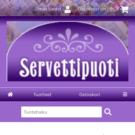
Omat tiedot
Ostoskori on tyhjä
Tuotteet
Ostoskori