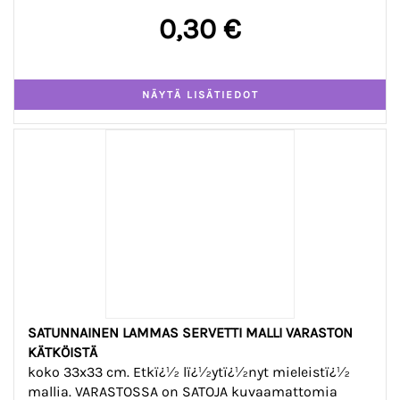
0,30 €
SATUNNAINEN LAMMAS SERVETTI MALLI VARASTON
KÄTKÖISTÄ
koko 33x33 cm. Etkï¿½ lï¿½ytï¿½nyt mieleistï¿½
mallia. VARASTOSSA on SATOJA kuvaamattomia