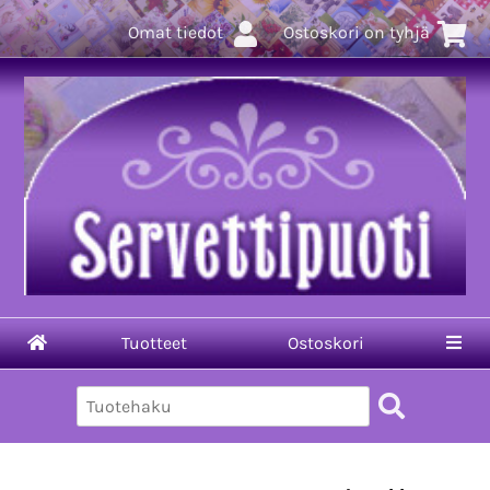
Omat tiedot
Ostoskori on tyhjä
Tuotteet
Ostoskori