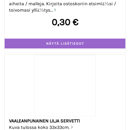
aiheita / malleja. Kirjoita ostoskoriin etsimï¿½si /
toivomasi yllï¿½tys...
0,30 €
VAALEANPUNAINEN LILJA SERVETTI
Kuva tulossa koko 33x33cm.