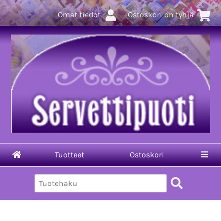
Omat tiedot
Ostoskori on tyhjä
Tuotteet
Ostoskori