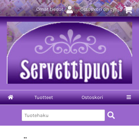
Omat tiedot
Ostoskori on tyhjä
Tuotteet
Ostoskori