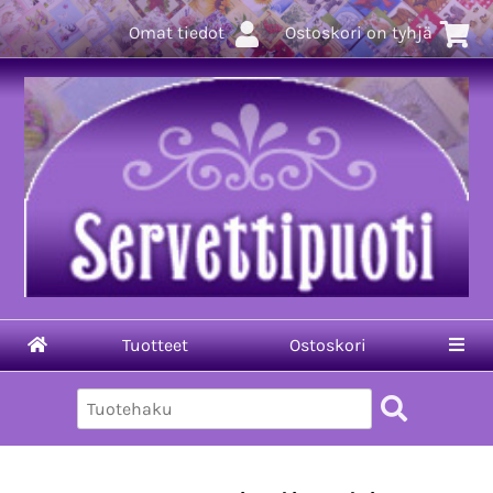
Omat tiedot
Ostoskori on tyhjä
Tuotteet
Ostoskori