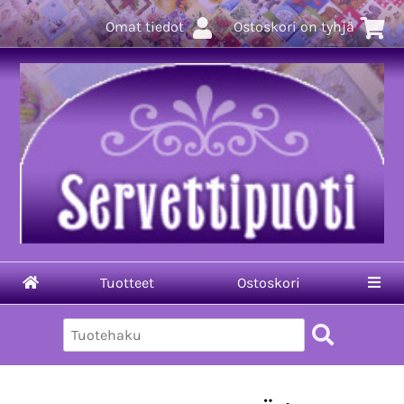
Omat tiedot
Ostoskori on tyhjä
Tuotteet
Ostoskori