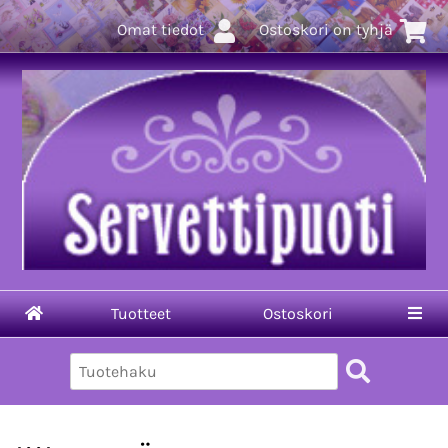
Omat tiedot
Ostoskori on tyhjä
Tuotteet
Ostoskori