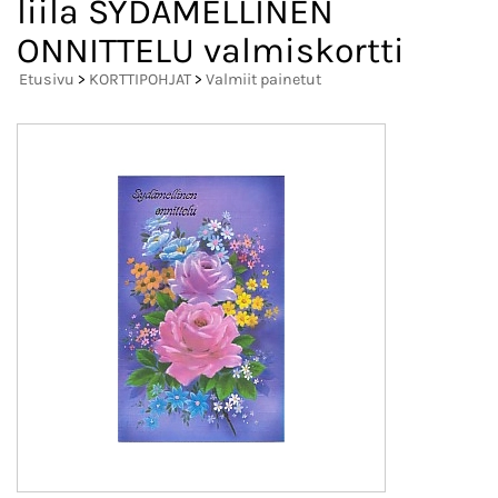
liila SYDÄMELLINEN
ONNITTELU valmiskortti
Etusivu
>
KORTTIPOHJAT
>
Valmiit painetut