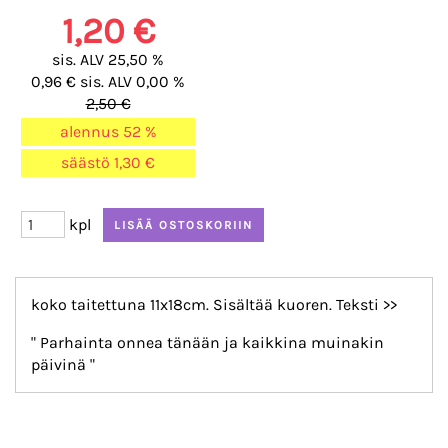
1,20 €
sis. ALV 25,50 %
0,96 € sis. ALV 0,00 %
2,50 €
alennus
52 %
säästö
1,30 €
kpl
koko taitettuna 11x18cm. Sisältää kuoren. Teksti >>
" Parhainta onnea tänään ja kaikkina muinakin
päivinä "