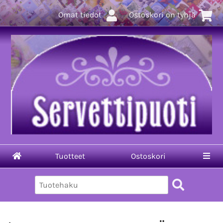
Omat tiedot
Ostoskori on tyhjä
Tuotteet
Ostoskori