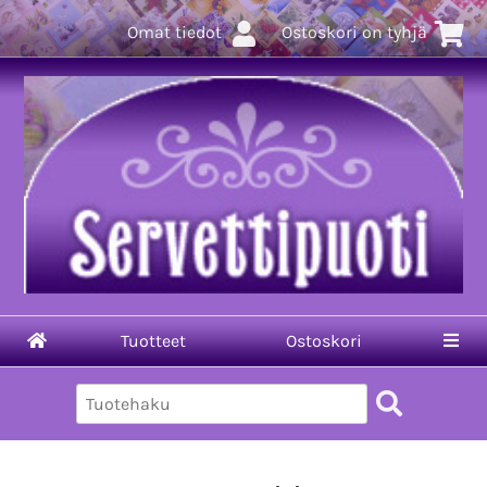
Omat tiedot
Ostoskori on tyhjä
Tuotteet
Ostoskori