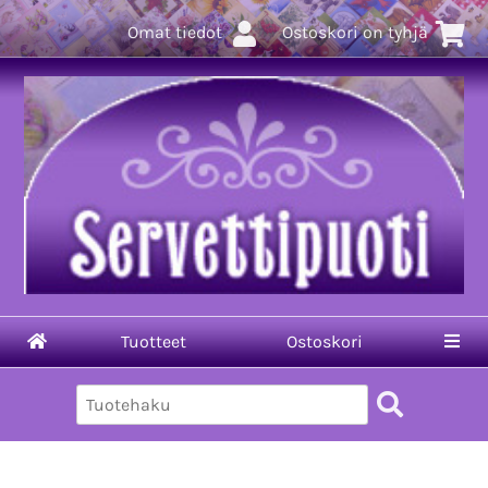
Omat tiedot
Ostoskori on tyhjä
Tuotteet
Ostoskori