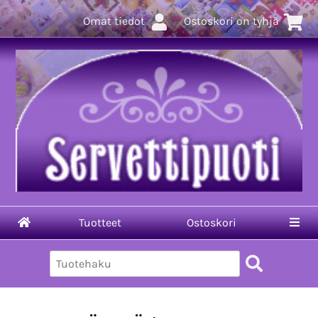
Omat tiedot
Ostoskori on tyhjä
Tuotteet
Ostoskori