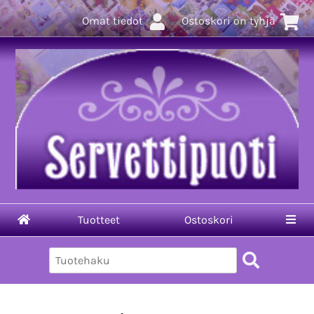
Omat tiedot
Ostoskori on tyhjä
Tuotteet
Ostoskori