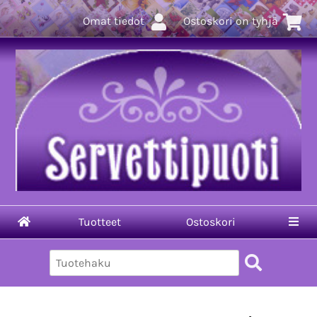
Omat tiedot
Ostoskori on tyhjä
Tuotteet
Ostoskori