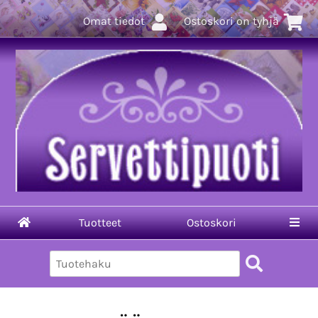
Omat tiedot
Ostoskori on tyhjä
Tuotteet
Ostoskori