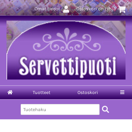
Omat tiedot
Ostoskori on tyhjä
Tuotteet
Ostoskori