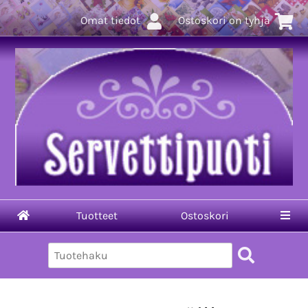
Omat tiedot
Ostoskori on tyhjä
Tuotteet
Ostoskori