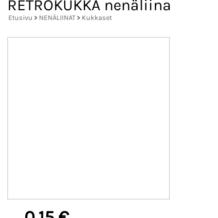
RETROKUKKA nenäliina
Etusivu
>
NENÄLIINAT
>
Kukkaset
0,15 €