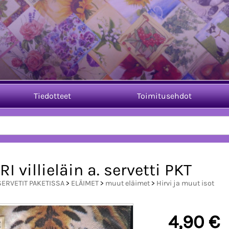
Tiedotteet
Toimitusehdot
RI villieläin a. servetti PKT
SERVETIT PAKETISSA
>
ELÄIMET
>
muut eläimet
>
Hirvi ja muut isot
4,90 €