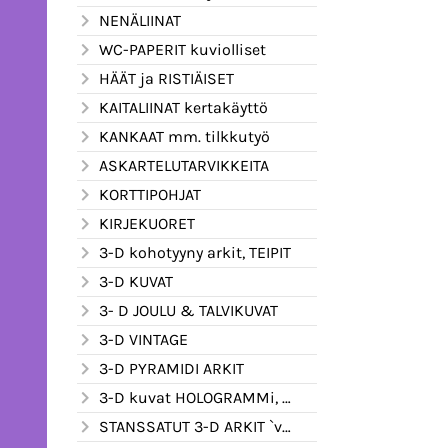
NENÄLIINAT
WC-PAPERIT kuviolliset
HÄÄT ja RISTIÄISET
KAITALIINAT kertakäyttö
KANKAAT mm. tilkkutyö
ASKARTELUTARVIKKEITA
KORTTIPOHJAT
KIRJEKUORET
3-D kohotyyny arkit, TEIPIT
3-D KUVAT
3- D JOULU & TALVIKUVAT
3-D VINTAGE
3-D PYRAMIDI ARKIT
3-D kuvat HOLOGRAMMi, kimalle ym.
STANSSATUT 3-D ARKIT `valmiiksi leikatut