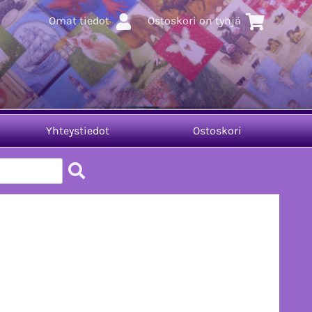
Omat tiedot
Ostoskori on tyhjä
Yhteystiedot
Ostoskori