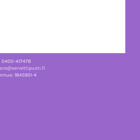
. 0400-417478
ra@servettipuoti.fi
nnus: 1845951-4