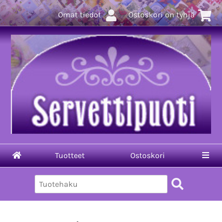
Omat tiedot
Ostoskori on tyhjä
Tuotteet
Ostoskori