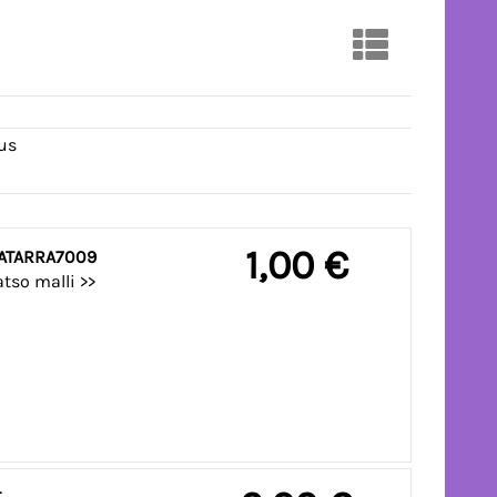
us
1,00 €
EJÄ ISOLLA ÄÄRIVIIVATARRA7009
tso malli >>