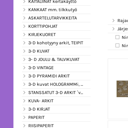
KAITALIINAT kertakäyttö
KANKAAT mm. tilkkutyö
ASKARTELUTARVIKKEITA
Raja
KORTTIPOHJAT
Järje
KIRJEKUORET
Ni
3-D kohotyyny arkit, TEIPIT
Ni
3-D KUVAT
3- D JOULU & TALVIKUVAT
3-D VINTAGE
3-D PYRAMIDI ARKIT
3-D kuvat HOLOGRAMMi, kimalle ym.
STANSSATUT 3-D ARKIT `valmiiksi leikatut
KUVA- ARKIT
3-D KIRJAT
PAPERIT
RIISIPAPERIT