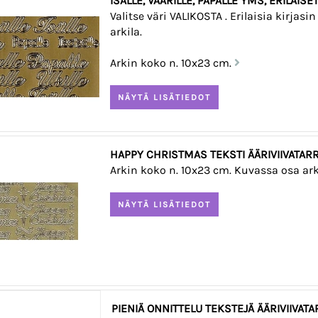
ISÄLLE, VAARILLE, PAPALLE YMS, ERILAISE
Valitse väri VALIKOSTA . Erilaisia kirjasi
arkila.
Arkin koko n. 10x23 cm.
HAPPY CHRISTMAS TEKSTI ÄÄRIVIIVATA
Arkin koko n. 10x23 cm. Kuvassa osa ark
PIENIÄ ONNITTELU TEKSTEJÄ Ä