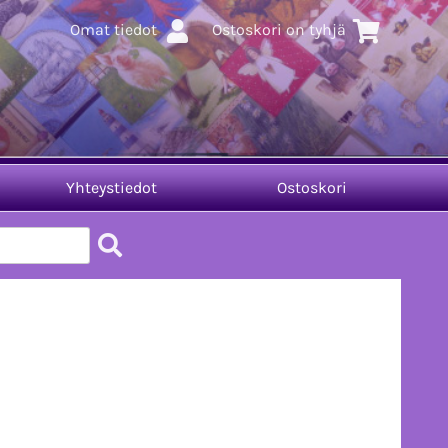
Omat tiedot
Ostoskori on tyhjä
Yhteystiedot
Ostoskori