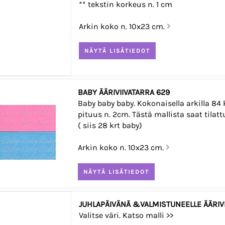
** tekstin korkeus n. 1 cm
Arkin koko n. 10x23 cm.
BABY ÄÄRIVIIVATARRA 629
Baby baby baby. Kokonaisella arkilla 84 k
pituus n. 2cm. Tästä mallista saat tilat
( siis 28 krt baby)
Arkin koko n. 10x23 cm.
JUHLAPÄIVÄNÄ &VALMISTUNEELLE ÄÄRIVII
Valitse väri. Katso malli >>