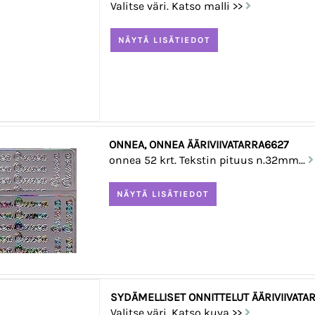
Valitse väri. Katso malli >>
ONNEA, ONNEA ÄÄRIVIIVATARRA6627
onnea 52 krt. Tekstin pituus n.32mm...
SYDÄMELLISET ONNITTELUT ÄÄ
Valitse väri. Katso kuva >>