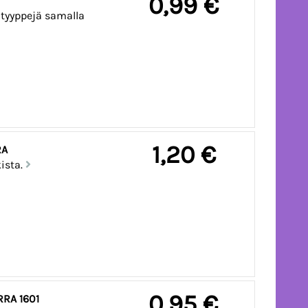
0,99 €
T
n tyyppejä samalla
1,20 €
RRA
ista.
0,95 €
ÄRIVIIVATARRA 1601