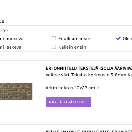
us
stys
mi nouseva
Edullisin ensin
Olet
mi laskeva
Kallein ensin
ERI ONNITTELU TEKST
Valitse väri. Tekstin korkeus n.5-6mm Ka
Arkin koko n. 10x23 cm.