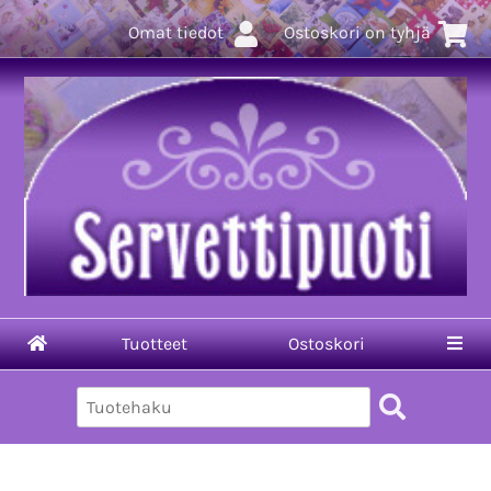
Omat tiedot
Ostoskori on tyhjä
Tuotteet
Ostoskori