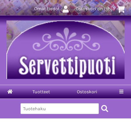
Omat tiedot
Ostoskori on tyhjä
Tuotteet
Ostoskori