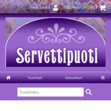
Omat tiedot
Ostoskori on tyhjä
Tuotteet
Ostoskori