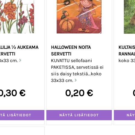
LILJA ½ AUKEAMA
HALLOWEEN NOITA
KULTAI
ERVETTI
SERVETTI
RANNAL
3x33 cm.
KUVATTU sellofaani
koko 3
PAKETISSA, servetissä ei
siis daisy tekstiä...koko
33x33 cm.
0,30 €
0,20 €