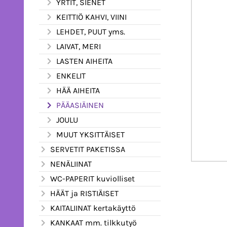
YRTIT, SIENET
KEITTIÖ KAHVI, VIINI
LEHDET, PUUT yms.
LAIVAT, MERI
LASTEN AIHEITA
ENKELIT
HÄÄ AIHEITA
PÄÄASIÄINEN
JOULU
MUUT YKSITTÄISET
SERVETIT PAKETISSA
NENÄLIINAT
WC-PAPERIT kuviolliset
HÄÄT ja RISTIÄISET
KAITALIINAT kertakäyttö
KANKAAT mm. tilkkutyö