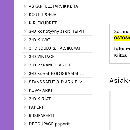
ASKARTELUTARVIKKEITA
KORTTIPOHJAT
KIRJEKUORET
3-D kohotyyny arkit, TEIPIT
Satunai
OSTOSKO
3-D KUVAT
3- D JOULU & TALVIKUVAT
Laita m
Kiitos.
3-D VINTAGE
3-D PYRAMIDI ARKIT
3-D kuvat HOLOGRAMMi, kimalle ym.
Asiak
STANSSATUT 3-D ARKIT `valmiiksi leikatut
KUVA- ARKIT
3-D KIRJAT
PAPERIT
RIISIPAPERIT
DECOUPAGE paperit