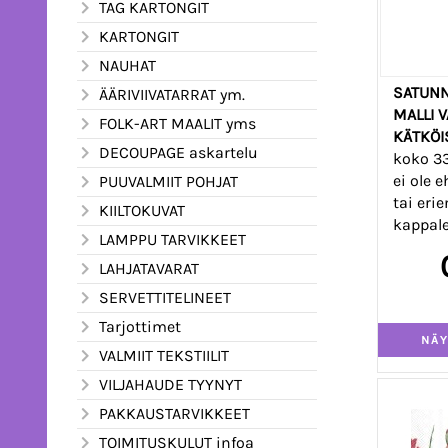
TAG KARTONGIT
KARTONGIT
NAUHAT
SATUNN
ÄÄRIVIIVATARRAT ym.
MALLI 
FOLK-ART MAALIT yms
KÄTKÖI
DECOUPAGE askartelu
koko 3
ei ole 
PUUVALMIIT POHJAT
tai eri
KIILTOKUVAT
kappale
LAMPPU TARVIKKEET
LAHJATAVARAT
SERVETTITELINEET
Tarjottimet
VALMIIT TEKSTIILIT
VILJAHAUDE TYYNYT
PAKKAUSTARVIKKEET
TOIMITUSKULUT infoa