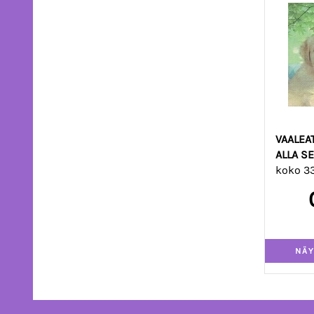
VAALEA
ALLA S
koko 3