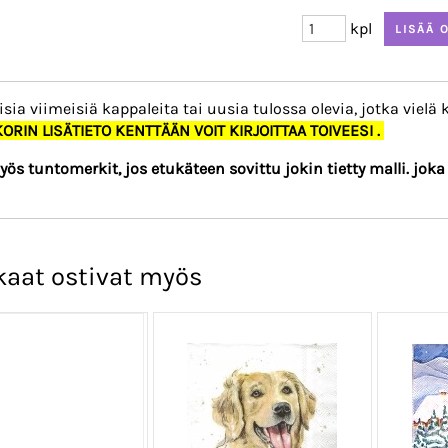
kpl
sia viimeisiä kappaleita tai uusia tulossa olevia, jotka vielä 
RIN LISÄTIETO KENTTÄÄN VOIT KIRJOITTAA TOIVEESI .
yös tuntomerkit, jos etukäteen sovittu jokin tietty malli. jok
kaat ostivat myös