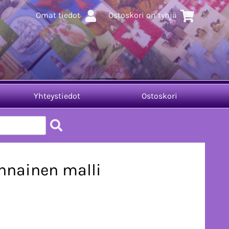
Omat tiedot
Ostoskori on tyhjä
Yhteystiedot
Ostoskori
nnainen malli