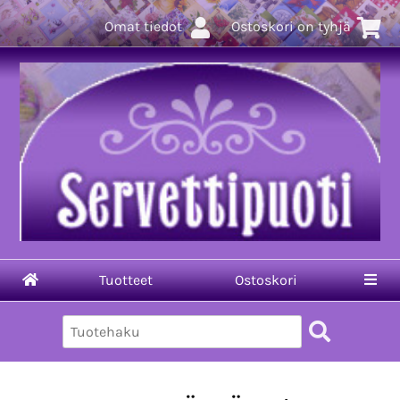
Omat tiedot
Ostoskori on tyhjä
Tuotteet
Ostoskori