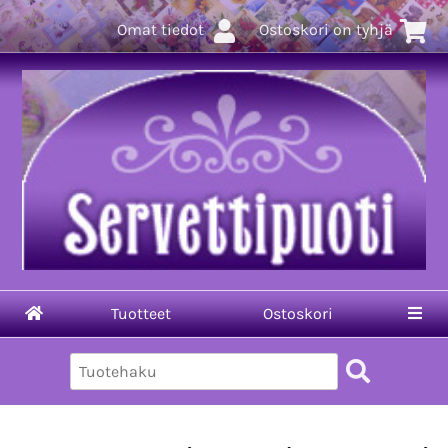
Omat tiedot
Ostoskori on tyhjä
Tuotteet
Ostoskori