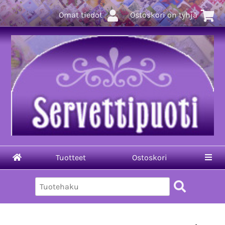
Omat tiedot
Ostoskori on tyhjä
Tuotteet
Ostoskori