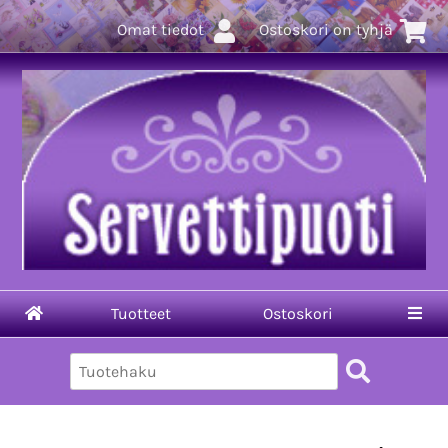
Omat tiedot
Ostoskori on tyhjä
Tuotteet
Ostoskori