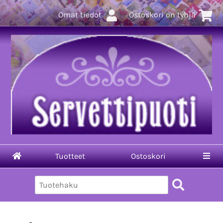
Omat tiedot
Ostoskori on tyhjä
Tuotteet
Ostoskori