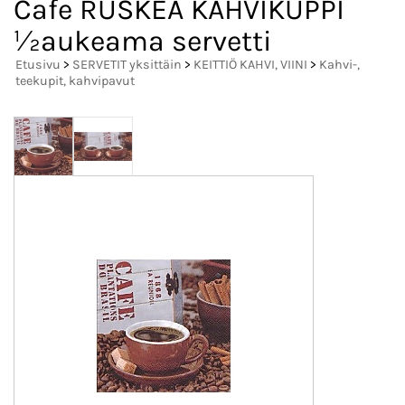
Cafe RUSKEA KAHVIKUPPI
½aukeama servetti
Etusivu
>
SERVETIT yksittäin
>
KEITTIÖ KAHVI, VIINI
>
Kahvi-,
teekupit, kahvipavut