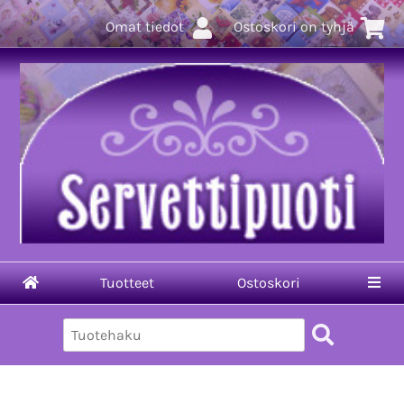
Omat tiedot
Ostoskori on tyhjä
Tuotteet
Ostoskori