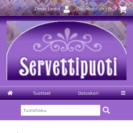
Omat tiedot
Ostoskori on tyhjä
Tuotteet
Ostoskori