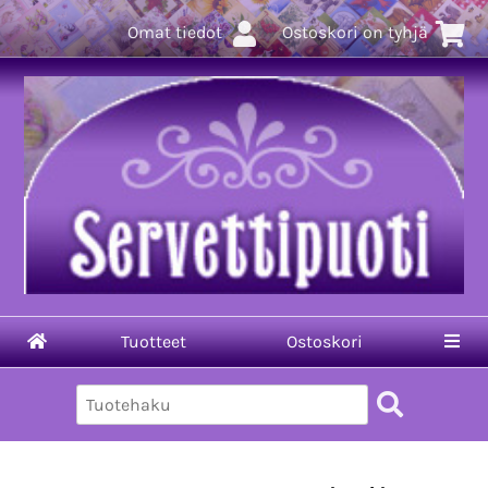
Omat tiedot
Ostoskori on tyhjä
Tuotteet
Ostoskori