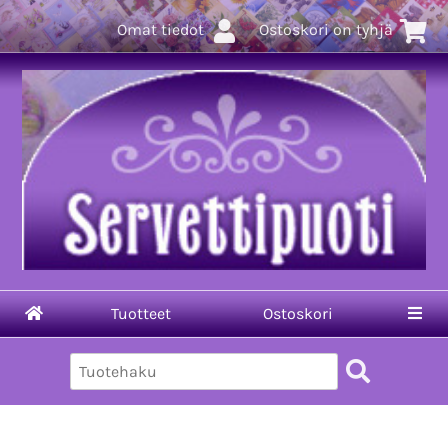
Omat tiedot
Ostoskori on tyhjä
Tuotteet
Ostoskori