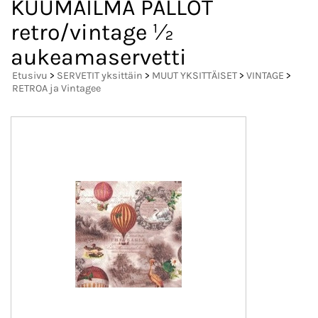
KUUMAILMA PALLOT
retro/vintage ½
aukeamaservetti
Etusivu
>
SERVETIT yksittäin
>
MUUT YKSITTÄISET
>
VINTAGE
>
RETROA ja Vintagee