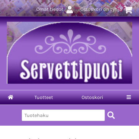
Omat tiedot
Ostoskori on tyhjä
Tuotteet
Ostoskori