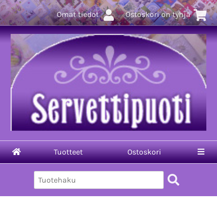
Omat tiedot
Ostoskori on tyhjä
Tuotteet
Ostoskori