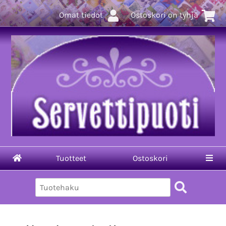
Omat tiedot
Ostoskori on tyhjä
Tuotteet
Ostoskori