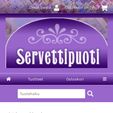
Omat tiedot
Ostoskori on tyhjä
Tuotteet
Ostoskori