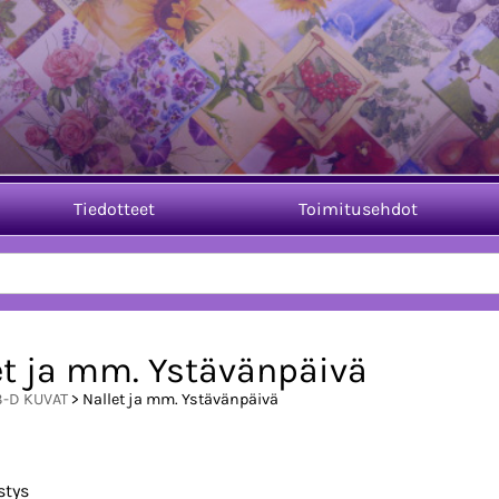
Tiedotteet
Toimitusehdot
et ja mm. Ystävänpäivä
3-D KUVAT
> Nallet ja mm. Ystävänpäivä
stys