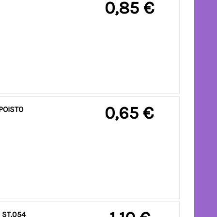
0,85 €
0,65 €
POISTO
 ST.054