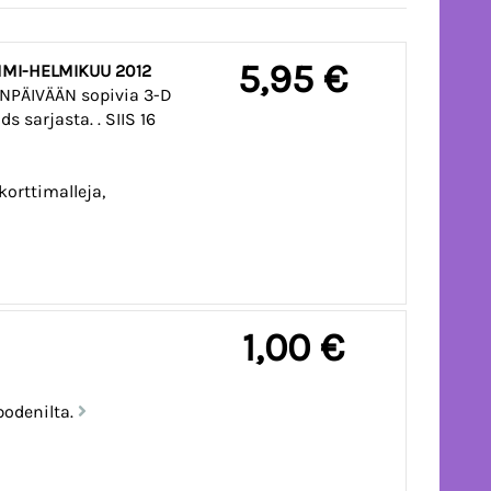
5,95 €
MMI-HELMIKUU 2012
NPÄIVÄÄN sopivia 3-D
s sarjasta. . SIIS 16
orttimalleja,
1,00 €
bodenilta.