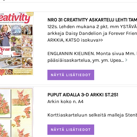
NRO 31 CREATIVITY ASKARTELU LEHTI TA
122s. Lehden mukana 2 pkt. mm YSTÄVÄ
arkkeja Daisy Dandelion ja Forever Friend
ARKKIA, KATSO isokuva>>
ENGLANNIN KIELINEN. Monta sivua Mm. k
pääsiäisaskartelua, ym. ym. Upea...
PUPUT AIDALLA 3-D ARKKI ST.251
Arkin koko n. A4
Korttiaskarteluun selkeitä malleja Sten