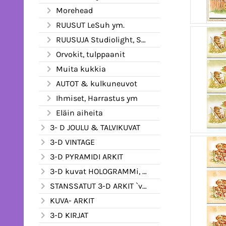
Morehead
RUUSUT LeSuh ym.
RUUSUJA Studiolight, Stenboden
Orvokit, tulppaanit
Muita kukkia
AUTOT & kulkuneuvot
Ihmiset, Harrastus ym
Eläin aiheita
3- D JOULU & TALVIKUVAT
3-D VINTAGE
3-D PYRAMIDI ARKIT
3-D kuvat HOLOGRAMMi, kimalle ym.
STANSSATUT 3-D ARKIT `valmiiksi leikatut
KUVA- ARKIT
3-D KIRJAT