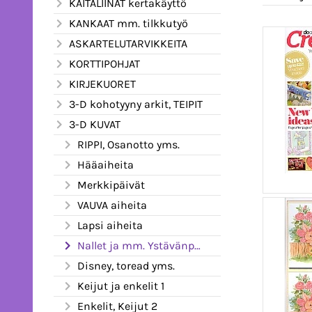
KAITALIINAT kertakäyttö
KANKAAT mm. tilkkutyö
ASKARTELUTARVIKKEITA
KORTTIPOHJAT
KIRJEKUORET
3-D kohotyyny arkit, TEIPIT
3-D KUVAT
RIPPI, Osanotto yms.
Hääaiheita
Merkkipäivät
VAUVA aiheita
Lapsi aiheita
Nallet ja mm. Ystävänpäivä
Disney, toread yms.
Keijut ja enkelit 1
Enkelit, Keijut 2