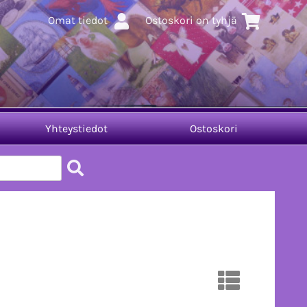
Omat tiedot
Ostoskori on tyhjä
Yhteystiedot
Ostoskori