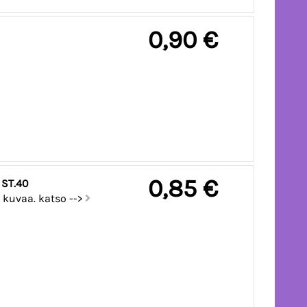
0,90 €
0,85 €
 ST.40
 kuvaa. katso -->