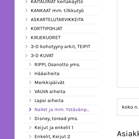
KAITALIINAT kertakäyttö
KANKAAT mm. tilkkutyö
ASKARTELUTARVIKKEITA
KORTTIPOHJAT
KIRJEKUORET
3-D kohotyyny arkit, TEIPIT
3-D KUVAT
RIPPI, Osanotto yms.
Hääaiheita
Merkkipäivät
VAUVA aiheita
Lapsi aiheita
koko n.
Nallet ja mm. Ystävänpäivä
Disney, toread yms.
Keijut ja enkelit 1
Asiak
Enkelit, Keijut 2