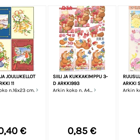
 JA JOULUKELLOT
SIILI JA KUKKAKIMPPU 3-
RUUSUJ
KKI 11
D ARKKI993
ARKKI S
oko n.16x23 cm.
Arkin koko n. A4...
Arkin ko
0,40 €
0,85 €