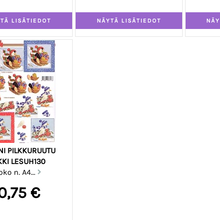
INI PILKKURUUTU
KKI LESUH130
oko n. A4...
0,75 €