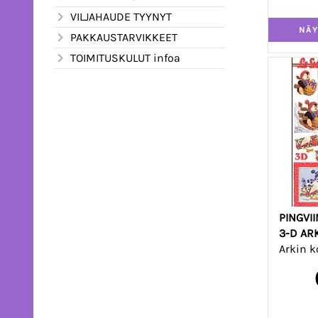
VILJAHAUDE TYYNYT
PAKKAUSTARVIKKEET
TOIMITUSKULUT infoa
PINGVI
3-D AR
Arkin k