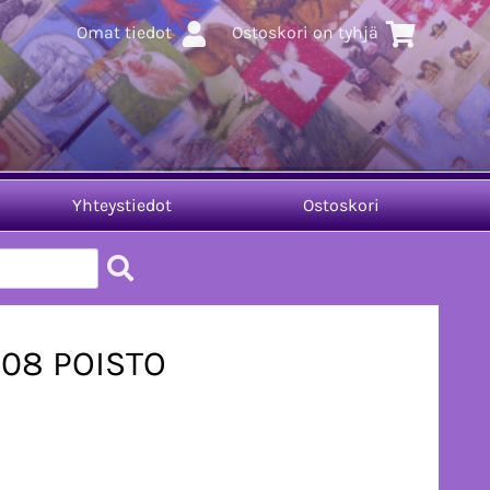
Omat tiedot
Ostoskori on tyhjä
Yhteystiedot
Ostoskori
008 POISTO