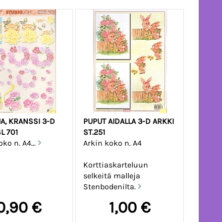
A, KRANSSI 3-D
PUPUT AIDALLA 3-D ARKKI
L 701
ST.251
ko n. A4...
Arkin koko n. A4
Korttiaskarteluun
selkeitä malleja
Stenbodenilta.
0,90 €
1,00 €