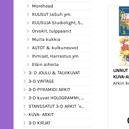
Morehead
RUUSUT LeSuh ym.
RUUSUJA Studiolight, Stenboden
Orvokit, tulppaanit
Muita kukkia
AUTOT & kulkuneuvot
Ihmiset, Harrastus ym
Eläin aiheita
LINNUT
3- D JOULU & TALVIKUVAT
KUVA-AR
3-D VINTAGE
Arkin k
3-D PYRAMIDI ARKIT
3-D kuvat HOLOGRAMMi, kimalle ym.
STANSSATUT 3-D ARKIT `valmiiksi leikatut
KUVA- ARKIT
3-D KIRJAT