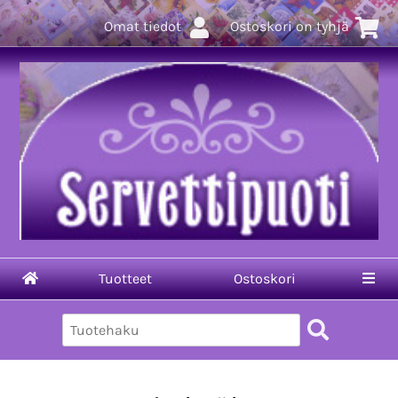
Omat tiedot
Ostoskori on tyhjä
Tuotteet
Ostoskori