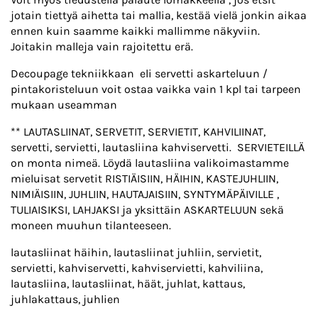
jotain tiettyä aihetta tai mallia, kestää vielä jonkin aikaa
ennen kuin saamme kaikki mallimme näkyviin.
Joitakin malleja vain rajoitettu erä.
Decoupage tekniikkaan eli servetti askarteluun /
pintakoristeluun voit ostaa vaikka vain 1 kpl tai tarpeen
mukaan useamman
** LAUTASLIINAT, SERVETIT, SERVIETIT, KAHVILIINAT,
servetti, servietti, lautasliina kahviservetti. SERVIETEILLÄ
on monta nimeä. Löydä lautasliina valikoimastamme
mieluisat servetit RISTIÄISIIN, HÄIHIN, KASTEJUHLIIN,
NIMIÄISIIN, JUHLIIN, HAUTAJAISIIN, SYNTYMÄPÄIVILLE ,
TULIAISIKSI, LAHJAKSI ja yksittäin ASKARTELUUN sekä
moneen muuhun tilanteeseen.
lautasliinat häihin, lautasliinat juhliin, servietit,
servietti, kahviservetti, kahviservietti, kahviliina,
lautasliina, lautasliinat, häät, juhlat, kattaus,
juhlakattaus, juhlien