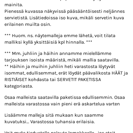
mainita.
Pienessä kuvassa näkyvissä pääsääntöisesti neljännes
servietistä. Lisätiedoissa iso kuva, mikäli servetin kuva
erilainen muilta osin.
*** Huom. ns. näytemalleja emme lähetä, voit tilata
malliksi kyllä yksittäisiä kpl hinnalla. ***
*** Mm. juhliin ja häihin annamme mielellämme
tarjouksen isoista määristä, mikäli mallia saatavilla.
** Häihin ja muihin juhliin heti varastosta löytyvät
isommat, edullisemmat, erät löydät päävalikosta HÄÄT ja
RISTIÄISET kohdasta tai SERVETIT PAKETISSA
kategoriasta.
Osaa malleista saatavilla paketissa edullisemmin. Osaa
malleista varastossa vain pieni erä askartelua varten
Lisäämme malleja sitä mukaan kun saamme
kuvatuksi... Varastossa tuhansia erilaisia.
Voit myös tiedustella palaute lomakkeella , jos etsit